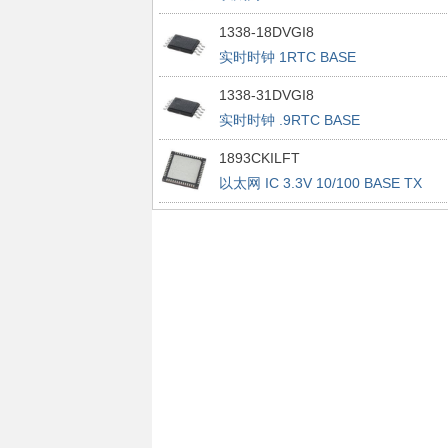
1338-18DVGI8
实时时钟 1RTC BASE
1338-31DVGI8
实时时钟 .9RTC BASE
1893CKILFT
以太网 IC 3.3V 10/100 BASE TX
INTEGRATED PHYCEIVER