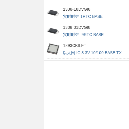
1338-18DVGI8
实时时钟 1RTC BASE
1338-31DVGI8
实时时钟 .9RTC BASE
1893CKILFT
以太网 IC 3.3V 10/100 BASE TX
INTEGRATED PHYCEIVER