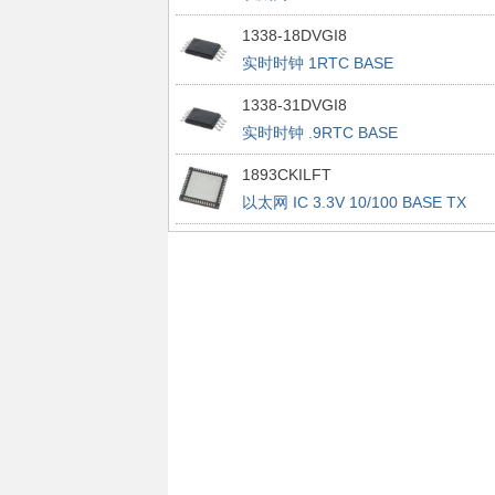
1338-18DVGI8
实时时钟 1RTC BASE
1338-31DVGI8
实时时钟 .9RTC BASE
1893CKILFT
以太网 IC 3.3V 10/100 BASE TX
INTEGRATED PHYCEIVER