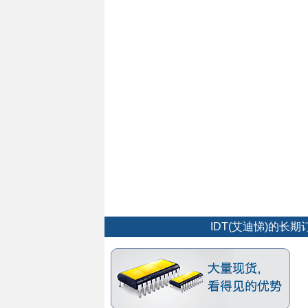
IDT(艾迪悌)的