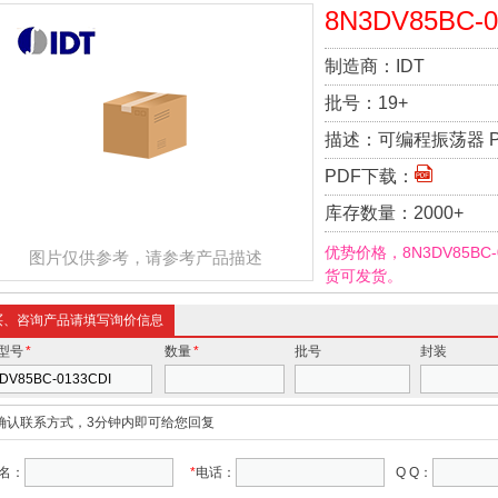
8N3DV85BC-0
制造商：
IDT
批号：
19+
描述：
可编程振荡器 PR
PDF下载：
库存数量：
2000+
优势价格，8N3DV85BC
图片仅供参考，请参考产品描述
货可发货。
买、咨询产品请填写询价信息
型号
*
数量
*
批号
封装
确认联系方式，3分钟内即可给您回复
名：
*
电话：
Q Q：