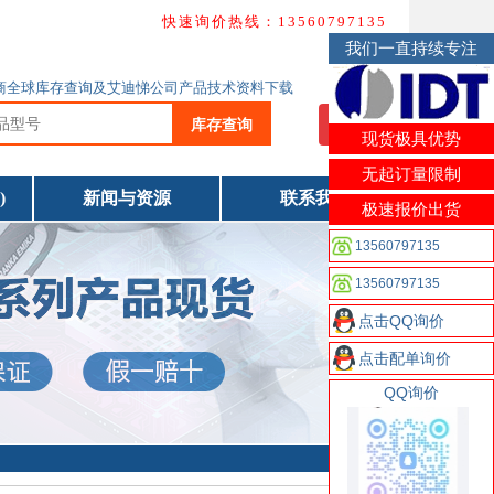
快速询价热线：13560797135
我们一直持续专注
T分销商全球库存查询及艾迪悌公司产品技术资料下载
库存查询
我要询价
现货极具优势
无起订量限制
)
新闻与资源
联系我们
极速报价出货
13560797135
13560797135
点击QQ询价
点击配单询价
QQ询价